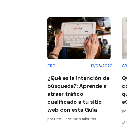
CRO
12/08/2020
C
¿Qué es la intención de
Q
búsqueda?: Aprende a
c
atraer tráfico
q
cualificado a tu sitio
e
web con esta Guía
por
por Dev | Lectura: 5 minutos.
¿C