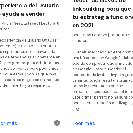
Todas las claves de
xperiencia del usuario
linkbuilding para que
e ayuda a vender
tu estrategia funcion
 Alicia Pérez Estévez | Lectura: 8
en 2021
nutos.
por Carlos Lorenzo | Lectura: 17
 experiencia de usuario UX (User
minutos.
perience) es uno de los puntos
s importantes de la mayoría de
¿Habéis aterrizado en este post 
stas de tendencias eCommerce en
una búsqueda en Google? Habré
1 y en general para el futuro. Las
podido comprobar que al introdu
zones son varias pero podríamos
en Google u otro buscador el
cir que estas 3 son las que más
concepto de linkbuilding o algun
san para los negocios online que
variante, puede resultar abrumad
iden invertir y trabajar en …
todos los resultados que se
ofrecen relacionados con el tem
Este primer párrafo no ha surgido
por la mera intención de divagar, 
seguís …
eer más
Leer más