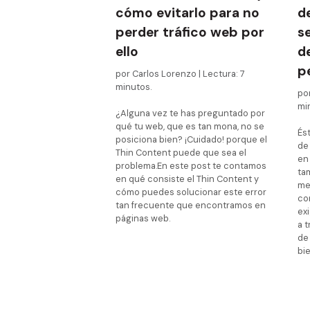
cómo evitarlo para no
d
perder tráfico web por
s
ello
d
p
por Carlos Lorenzo | Lectura: 7
minutos.
por
mi
¿Alguna vez te has preguntado por
qué tu web, que es tan mona, no se
Ést
posiciona bien? ¡Cuidado! porque el
de
Thin Content puede que sea el
en
problema.
En este post te contamos
ta
en qué consiste el Thin Content y
me
cómo puedes solucionar este error
co
tan frecuente que encontramos en
ex
páginas web.
a t
de
bie