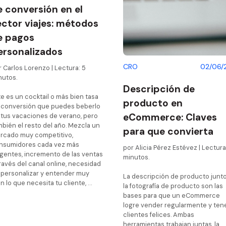
Ayud
e conversión en el
Moda y complementos
Moda y accesorios
ector viajes: métodos
Prec
Perfumería y Cosmética
Muebles y decoració
e pagos
Blog
ersonalizados
Viajes y turismo
Viajes y vacaciones
CRO
02/06/
 Carlos Lorenzo | Lectura: 5
Otro sector
nutos.
Descripción de
e es un cocktail o más bien tasa
producto en
 conversión que puedes beberlo
eCommerce: Claves
 tus vacaciones de verano, pero
mbién el resto del año. Mezcla un
para que convierta
rcado muy competitivo,
nsumidores cada vez más
por Alicia Pérez Estévez | Lectura
igentes, incremento de las ventas
minutos.
ravés del canal online, necesidad
 personalizar y entender muy
La descripción de producto junto
n lo que necesita tu cliente, …
la fotografía de producto son las
bases para que un eCommerce
logre vender regularmente y ten
clientes felices. Ambas
herramientas trabajan juntas, la