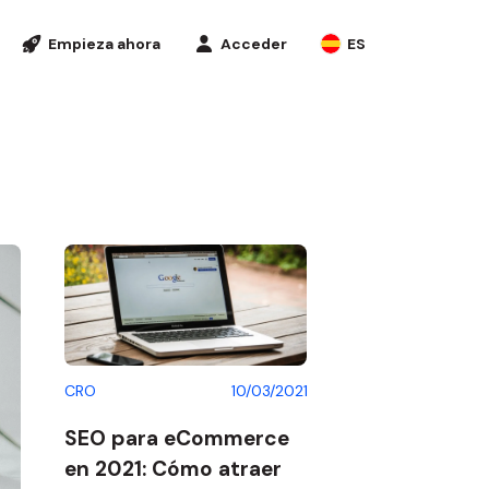
Empieza ahora
Acceder
ES
Mi panel de cliente
España
Empezar
Dónde utilizar Aplazame
Mi panel de empresa
Portugal
Directorio de tiendas
App de Aplazame
de con Aplazame
Ofrecer en mi tienda
nciación en el punto de
ta
sos para comercios
CRO
10/03/2021
ro de recursos
SEO para eCommerce
graciones
en 2021: Cómo atraer