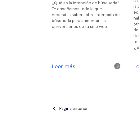
la
¿Qué es la intención de búsqueda?
la
Te enseñamos todo lo que
ec
necesitas saber sobre intención de
ha
búsqueda para aumentar las
ot
conversiones de tu sitio web.
de 
Ho
to
y, 
Leer más
L
Página anterior