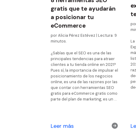
8 herramientas SEO
e
gratis que te ayudarán
t
a posicionar tu
por
eCommerce
mi
por Alicia Pérez Estévez | Lectura: 9
La
minutos.
Ex
má
¿Sabías que el SEO es una de las
li
principales tendencias para atraer
202
clientes a tu tienda online en 2021?
ra
Pues sí, la importancia de impulsar el
de
posicionamiento de los negocios
pe
online, es una de las razones por las
dec
que contar con herramientas SEO
gratis para eCommerce gratis como
parte del plan de marketing, es un …
Leer más
L