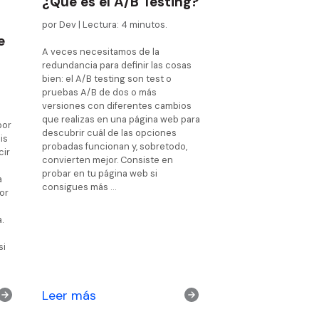
¿Qué es el A/B Testing?
por Dev | Lectura: 4 minutos.
e
A veces necesitamos de la
redundancia para definir las cosas
bien: el A/B testing son test o
pruebas A/B de dos o más
versiones con diferentes cambios
que realizas en una página web para
por
descubrir cuál de las opciones
is
probadas funcionan y, sobretodo,
cir
convierten mejor. Consiste en
probar en tu página web si
a
consigues más …
or
a.
si
Leer más