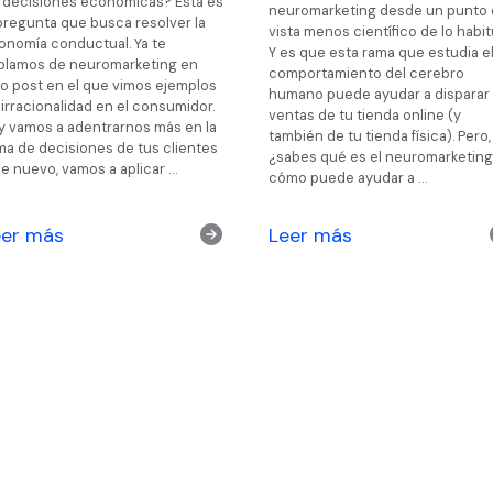
s decisiones económicas? Esta es
neuromarketing desde un punto
 pregunta que busca resolver la
vista menos científico de lo habit
onomía conductual. Ya te
Y es que esta rama que estudia e
blamos de neuromarketing en
comportamiento del cerebro
ro post en el que vimos ejemplos
humano puede ayudar a disparar 
irracionalidad en el consumidor.
ventas de tu tienda online (y
y vamos a adentrarnos más en la
también de tu tienda física). Pero,
ma de decisiones de tus clientes
¿sabes qué es el neuromarketing
de nuevo, vamos a aplicar …
cómo puede ayudar a …
eer más
Leer más