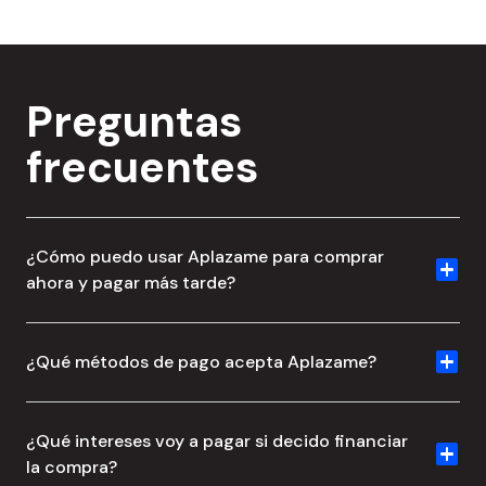
Preguntas
frecuentes
¿Cómo puedo usar Aplazame para comprar
ahora y pagar más tarde?
Visita alguna de nuestras
tiendas asociadas
, añade al
carrito los productos que quieras y elige Aplazame
¿Qué métodos de pago acepta Aplazame?
como método de pago en el checkout.
Podrás pagar tus cuotas mensuales con tu tarjeta
bancaria.
¿Qué intereses voy a pagar si decido financiar
la compra?