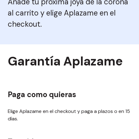
Añade tu próxima joya de la corona
Dónde utilizar Aplazame
Educación
al carrito y elige Aplazame en el
Tiendas por categoría
Directorio de tiendas
ES
Electrónica
checkout.
Belleza y salud
App de Aplazame
Hogar y decoración
Deporte y aire libre
España
Ofrecer en mi tienda
Joyería
Educación
Portugal
Garantía Aplazame
Moda y complementos
Electrónica
Perfumería y Cosmética
Electrodomésticos
Viajes y turismo
Estilo de vida
Paga como quieras
Otro sector
Joyería
Moda y accesorios
Elige Aplazame en el checkout y paga a plazos o en 15
Vende con Aplazame
días.
Muebles y decoración
Financiación en el punto de venta
Viajes y vacaciones