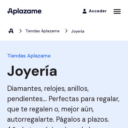
Acceder
Tiendas Aplazame
Joyería
Para clientes
Compra ahora, paga después
Para negocios
Tiendas Aplazame
Descubre las posibilidades de nuestro proceso de compra online.
Joyería
La App de Aplazame
Formas de pago
Todas tus compras bajo control con la App de Aplazame
Aumenta
Empezar
Diamantes, relojes, anillos,
tus ventas
Productos
Atención al cliente
pendientes... Perfectas para regalar,
App
Pago a plazos
que te regalen o, mejor aún,
Directorio de tiendas
Elige tu sector:
Divide en 4 pagos
autorregalarte. Págalos a plazos.
Empieza ahora
Favoritos del mes
Deportes