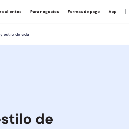
ra clientes
Para negocios
Formas de pago
App
Aumenta tus ventas
y estilo de vida
Productos
Tiendas por categoría
Compra ahora, paga después
Descubre las posibilidades de
nuestro proceso de compra online.
Pago a plazos
Belleza y salud
Divide en 4 pagos
Deporte y aire libre
Elige tu sector:
Ven
La App de Aplazame
Todas tus compras bajo control con
Deportes
Educación
la App de Aplazame
Fina
ven
Educación
Electrónica
Atención al cliente
Recur
Electrónica
Electrodomésticos
Cent
Directorio de tiendas
Hogar y decoración
Estilo de vida
stilo de
Inte
Joyería
Joyería
Favoritos del mes