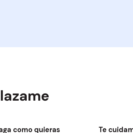
plazame
aga como quieras
Te cuida