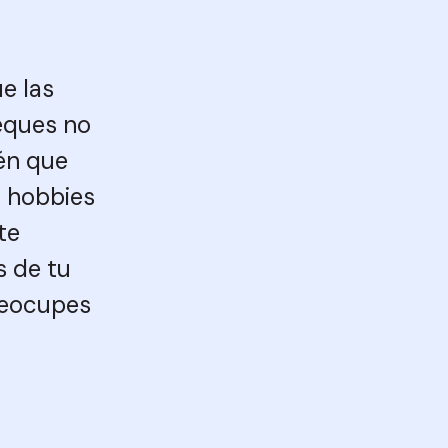
Ayud
Moda y complementos
Moda y accesorios
Prec
Perfumería y Cosmética
Muebles y decoració
e las
Blog
Viajes y turismo
Viajes y vacaciones
peques no
Otro sector
ién que
s hobbies
te
s de tu
preocupes