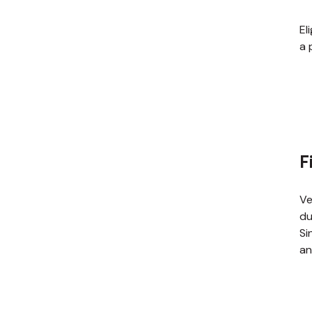
El
a 
F
Ve
du
Si
an