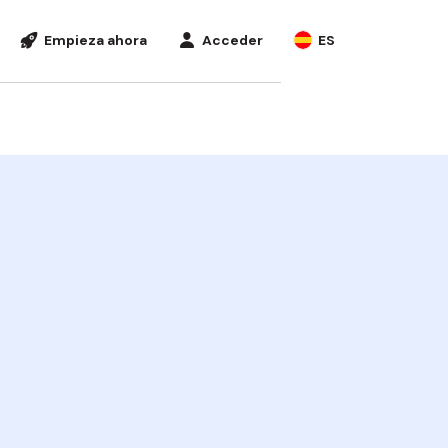
Empieza ahora
Acceder
ES
Mi panel de cliente
España
Empezar
Dónde utilizar Aplazame
Mi panel de empresa
Portugal
Directorio de tiendas
App de Aplazame
de con Aplazame
Ofrecer en mi tienda
nciación en el punto de
ta
sos para comercios
ro de recursos
graciones