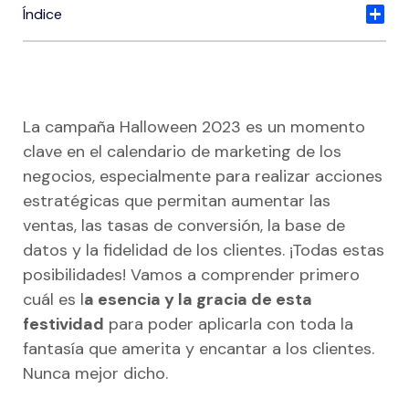
Recursos para comercios
Índice
Centro de recursos
Campaña Halloween 2023: Storytelling&nbsp;
Integraciones
Campaña Halloween 2023: Lanzar productos
Ayuda para tiendas
La campaña Halloween 2023 es un momento
Campaña Halloween 2023: Alianzas estratégicas
clave en el calendario de marketing de los
Precios
negocios, especialmente para realizar acciones
Campaña Halloween 2023: retargeting
Blog
estratégicas que permitan aumentar las
ventas, las tasas de conversión, la base de
Campaña Halloween 2023: Pagar poco a poco
datos y la fidelidad de los clientes. ¡Todas estas
posibilidades! Vamos a comprender primero
cuál es l
a esencia y la gracia de esta
festividad
para poder aplicarla con toda la
fantasía que amerita y encantar a los clientes.
Nunca mejor dicho.