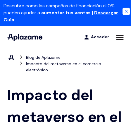
Descubre como las campañas de financiación al 0%
pueden ayudar a
aumentar tus ventas
|
Descargar
Guía
Acceder
Blog de Aplazame
Para clientes
Impacto del metaverso en el comercio
electrónico
Compra ahora, paga después
Para negocios
Descubre las posibilidades de nuestro proceso de compra online.
Impacto del
La App de Aplazame
Formas de pago
Todas tus compras bajo control con la App de Aplazame
Aumenta
metaverso en el
Empezar
tus ventas
Productos
Atención al cliente
App