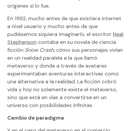
orígenes sí lo fue.
Muebles y decoración
Financiación en el punto de venta
En 1992, mucho antes de que existiera internet
Viajes y vacaciones
a nivel usuario y mucho antes de que
Recursos para comercios
pudiésemos siquiera imaginarlo, el escritor
Neal
Centro de recursos
Stephenson
contaba en su novela de ciencia
ficción
Snow Crash
, cómo sus personajes vivían
Integraciones
en un realidad paralela a la que llamó
Ayuda para tiendas
metaverso y donde a través de avatares
experimentaban aventuras interactivas como
Precios
una alternativa a la realidad. La ficción cobró
Blog
vida y hoy no solamente existe el metaverso,
sino que está en vías a convertirse en un
universo con posibilidades infinitas.
Cambio de paradigma
Y en el caso del metaverso en el comercio