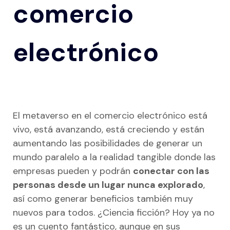
comercio
Pago a plazos
Directorio de tiendas
Elige tu sector:
Divide en 4 pagos
Empieza ahora
Favoritos del mes
Deportes
electrónico
Dónde utilizar Aplazame
Educación
Tiendas por categoría
Directorio de tiendas
ES
Electrónica
Belleza y salud
App de Aplazame
Hogar y decoración
Deporte y aire libre
España
Ofrecer en mi tienda
El metaverso en el comercio electrónico está
Joyería
Educación
vivo, está avanzando, está creciendo y están
Portugal
Moda y complementos
aumentando las posibilidades de generar un
Electrónica
mundo paralelo a la realidad tangible donde las
Perfumería y Cosmética
Electrodomésticos
empresas pueden y podrán
conectar con las
Viajes y turismo
personas desde un lugar nunca explorado
,
Estilo de vida
así como generar beneficios también muy
Otro sector
Joyería
nuevos para todos. ¿Ciencia ficción? Hoy ya no
es un cuento fantástico, aunque en sus
Moda y accesorios
Vende con Aplazame