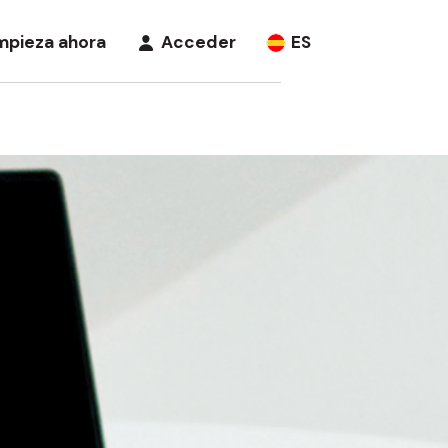
mpieza ahora
Acceder
ES
Mi panel de cliente
España
ezar
Dónde utilizar Aplazame
Mi panel de
Portugal
Directorio de tiendas
empresa
App de Aplazame
e
Ofrecer en mi tienda
punto de
s