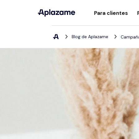
Para clientes
Blog de Aplazame
Campañas
Compra ahora, p
después
Descubre las posibil
nuestro proceso de 
La App de Apla
Todas tus compras b
la App de Aplazame
Atención al clien
Directorio de ti