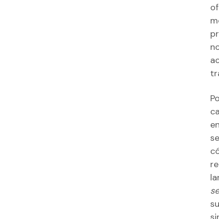
of
me
pr
no
ac
tr
Po
ca
en
se
có
re
la
s
su
s