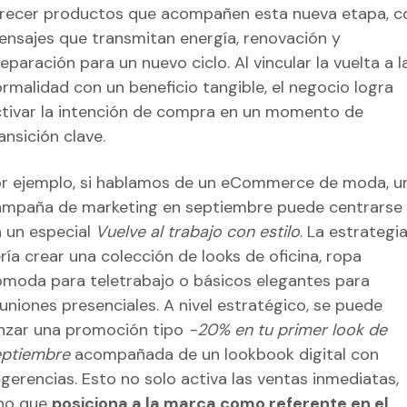
recer productos que acompañen esta nueva etapa, c
nsajes que transmitan energía, renovación y
eparación para un nuevo ciclo. Al vincular la vuelta a l
rmalidad con un beneficio tangible, el negocio logra
tivar la intención de compra en un momento de
ansición clave.
r ejemplo, si hablamos de un eCommerce de moda, u
mpaña de marketing en septiembre puede centrarse
 un especial
Vuelve al trabajo con estilo
. La estrategi
ría crear una colección de looks de oficina, ropa
moda para teletrabajo o básicos elegantes para
uniones presenciales. A nivel estratégico, se puede
nzar una promoción tipo
-20% en tu primer look de
eptiembre
acompañada de un lookbook digital con
gerencias. Esto no solo activa las ventas inmediatas,
ino que
posiciona a la marca como referente en el