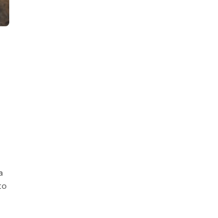
”
a
to