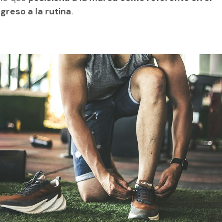
greso a la rutina
.