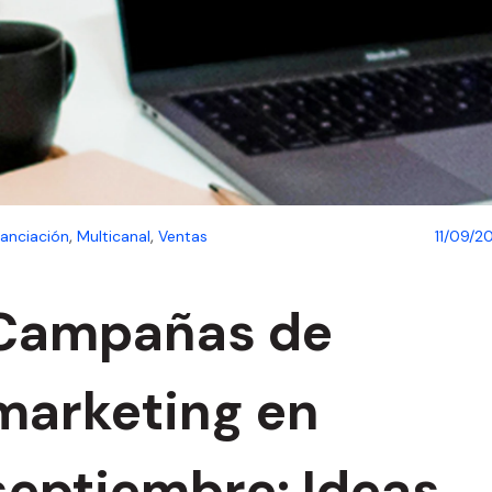
s
Ayuda para tiendas
Moda y accesorios
Moda y complementos
Precios
Muebles y decoración
Perfumería y Cosmética
Blog
Viajes y vacaciones
Viajes y turismo
Otro sector
,
,
nanciación
Multicanal
Ventas
11/09/2
Campañas de
marketing en
septiembre: Ideas