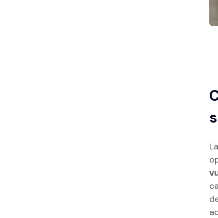
C
s
La
op
vu
ca
de
ac