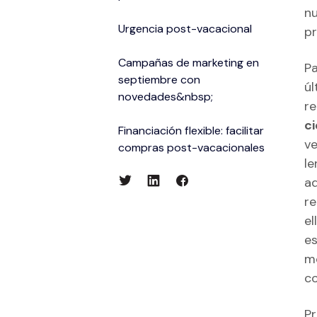
nu
Urgencia post-vacacional
pr
Campañas de marketing en
Pa
septiembre con
úl
novedades&nbsp;
re
ci
Financiación flexible: facilitar
ve
compras post-vacacionales
le
ad
re
el
es
mo
co
Pr