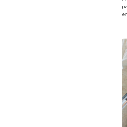
pa
en