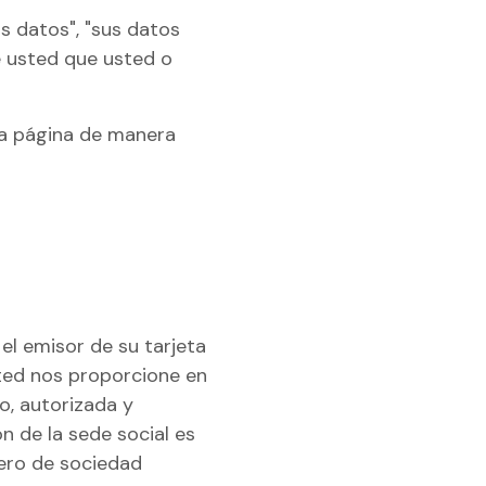
a para tiendas
s datos", "sus datos
e usted que usted o
ios
n
ta página de manera
el emisor de su tarjeta
ted nos proporcione en
o, autorizada y
n de la sede social es
mero de sociedad