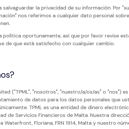
Ayud
Moda y complementos
Moda y accesorios
alvaguardar la privacidad de su información. Por "su
rmación" nos referimos a cualquier dato personal sobr
Prec
Perfumería y Cosmética
Muebles y decoració
nen.
Blog
Viajes y turismo
Viajes y vacaciones
política oportunamente, así que por favor revise es
se de que está satisfecho con cualquier cambio.
Otro sector
mos?
ed ("TPML", "nosotros", "nuestro/a/os/as" o "nos") es 
ratamiento de datos para los datos personales que us
 únicamente. TPML es una entidad de dinero electrónic
ad de Servicios Financieros de Malta. Nuestra direcció
etta Waterfront, Floriana, FRN 1914, Malta y nuestro nú