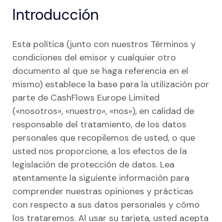
Dónde utilizar Aplazame
Introducción
Educación
Tiendas por categoría
Directorio de tiendas
ES
Electrónica
Belleza y salud
App de Aplazame
Esta política (junto con nuestros Términos y
Hogar y decoración
Deporte y aire libre
condiciones del emisor y cualquier otro
España
Ofrecer en mi tienda
documento al que se haga referencia en el
Joyería
Educación
Portugal
mismo) establece la base para la utilización por
Moda y complementos
Electrónica
parte de CashFlows Europe Limited
(«nosotros», «nuestro», «nos»), en calidad de
Perfumería y Cosmética
Electrodomésticos
responsable del tratamiento, de los datos
Viajes y turismo
Estilo de vida
personales que recopilemos de usted, o que
usted nos proporcione, a los efectos de la
Otro sector
Joyería
legislación de protección de datos. Lea
Moda y accesorios
atentamente la siguiente información para
Vende con Aplazame
comprender nuestras opiniones y prácticas
Muebles y decoración
Financiación en el punto de venta
con respecto a sus datos personales y cómo
Viajes y vacaciones
los trataremos. Al usar su tarjeta, usted acepta