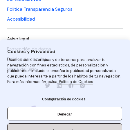
Política Transparencia Seguros
Accesibilidad
Aviso legal
Protección de datos
Cookies y Privacidad
Política de cookies
Usamos cookies propias y de terceros para analizar tu
navegación con fines estadísticos, de personalización y
Mapa del Sitio
publicitarios. Incluido el enseñarte publicidad personalizada
que pueda interesarte a partir de los hábitos de tu navegación.
Para más información, pulsa
Política de Cookies
Configuración de cookies
Denegar
Aplazame © 2026 una marca de Wizink Bank S.A.U., Calle