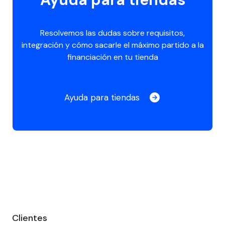
Recursos para comercios
Centro de recursos
Resolvemos las dudas sobre requisitos,
integración y cómo sacarle el máximo partido a la
Integraciones
financiación en tu tienda
Ayuda para tiendas
Precios
Ayuda para tiendas
Blog
Saltar
al
Clientes
footer